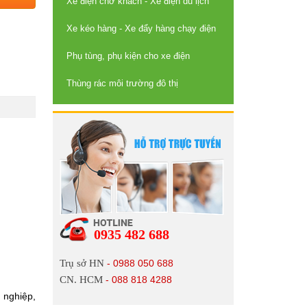
Xe điện chở khách - Xe điện du lịch
Xe kéo hàng - Xe đẩy hàng chạy điện
Phụ tùng, phụ kiện cho xe điện
Thùng rác môi trường đô thị
0935 482 688
Trụ sở HN
- 0988 050 688
CN. HCM
- 088 818 4288
 nghiệp,