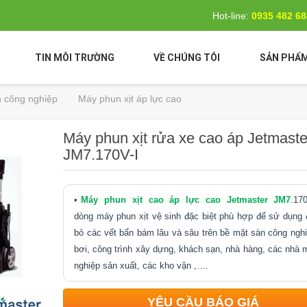
Hot-line:
0935 482 6
TIN MÔI TRƯỜNG
VỀ CHÚNG TÔI
SẢN PHẨ
h công nghiệp
Máy phun xịt áp lực cao
Máy phun xịt rửa xe cao áp Jetmaste
JM7.170V-I
Máy phun xịt cao áp lực cao Jetmaster JM7
.17
dòng máy phun xịt vệ sinh đặc biệt phù hợp để sử dụng đ
bỏ các vết bẩn bám lâu và sâu trên bề mặt sàn công nghi
bơi, công trình xây dựng, khách sạn, nhà hàng, các nhà m
nghiệp sản xuất, các kho vận ,….
YÊU CẦU BÁO GIÁ