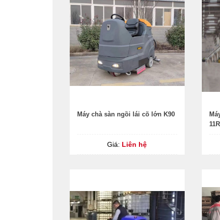
Máy chà sàn ngồi lái cõ lớn K90
Máy
11R
Giá:
Liên hệ