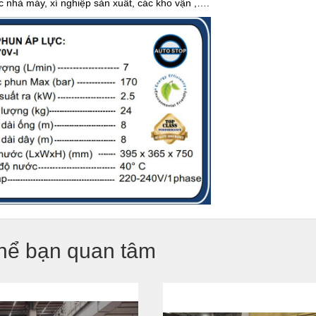
c nhà máy, xí nghiệp sản xuất, các kho vận ,….
hể bạn quan tâm