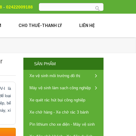
88
-
02422009188
M
CHO THUÊ-THANH LÝ
LIÊN HỆ
r
SẢN PHẨM
Xe vệ sinh môi trường đô thị
Máy vệ sinh làm sạch công nghiệp
0V-I là
ể loại
Xe quét rác hút bụi công nghiệp
ệp, bể
áy, xí
Xe chở hàng - Xe chở rác 3 bánh
Pin lithium cho xe điện - Máy vệ sinh