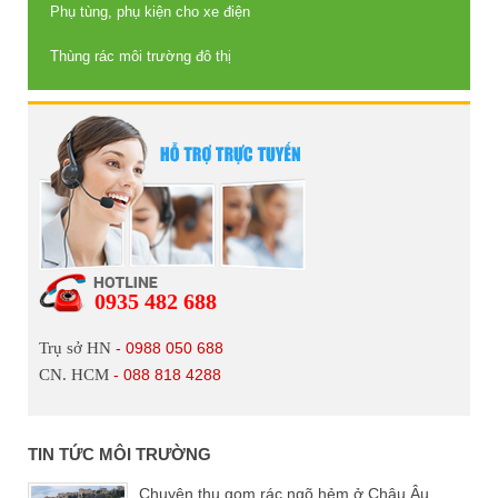
Phụ tùng, phụ kiện cho xe điện
Thùng rác môi trường đô thị
0935 482 688
Trụ sở HN
- 0988 050 688
CN. HCM
- 088 818 4288
TIN TỨC MÔI TRƯỜNG
Chuyện thu gom rác ngõ hẻm ở Châu Âu