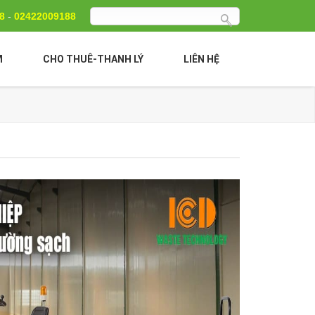
88
-
02422009188
M
CHO THUÊ-THANH LÝ
LIÊN HỆ