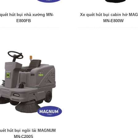
quét hút bụi nhà xưởng MN-
Xe quét hút bụi cabin hở M
E800FB
MN-E800W
uét hút bụi ngồi lái MAGNUM
MN-C200S