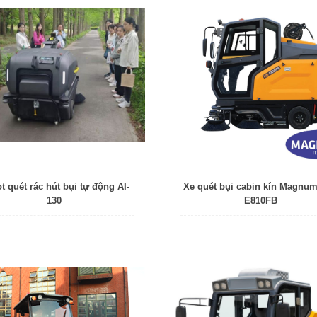
t quét rác hút bụi tự động AI-
Xe quét bụi cabin kín Magnu
130
E810FB