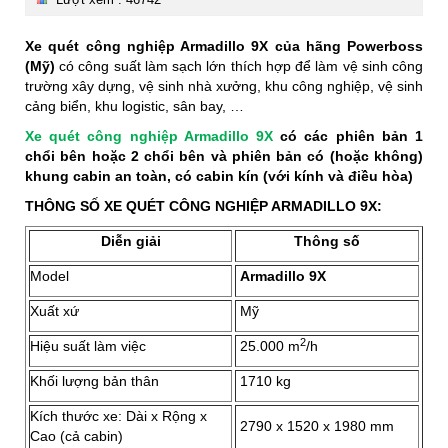
Xe quét công nghiệp Armadillo 9X của hãng Powerboss
(Mỹ)
có công suất làm sạch lớn thích hợp để làm vệ sinh công
trường xây dựng, vệ sinh nhà xưởng, khu công nghiệp, vệ sinh
cảng biển, khu logistic, sân bay, …
Xe quét công nghiệp Armadillo 9X
có các phiên bản 1
chổi bên hoặc 2 chổi bên và phiên bản có (hoặc không)
khung cabin an toàn, có cabin kín (với kính và điều hòa)
THÔNG SỐ XE QUÉT CÔNG NGHIỆP ARMADILLO 9X:
Diễn giải
Thông số
Model
Armadillo 9X
Xuất xứ
Mỹ
2
Hiệu suất làm việc
25.000 m
/h
Khối lượng bản thân
1710 kg
Kích thước xe: Dài x Rộng x
2790 x 1520 x 1980 mm
Cao (cả cabin)