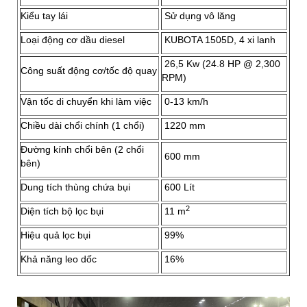
Kiểu tay lái
Sử dụng vô lăng
Loại động cơ dầu diesel
KUBOTA 1505D, 4 xi lanh
26,5 Kw (24.8 HP @ 2,300
Công suất động cơ/tốc độ quay
RPM)
Vận tốc di chuyển khi làm việc
0-13 km/h
Chiều dài chổi chính (1 chổi)
1220 mm
Đường kính chổi bên (2 chổi
600 mm
bên)
Dung tích thùng chứa bụi
600 Lít
2
Diện tích bộ lọc bụi
11 m
Hiệu quả lọc bụi
99%
Khả năng leo dốc
16%