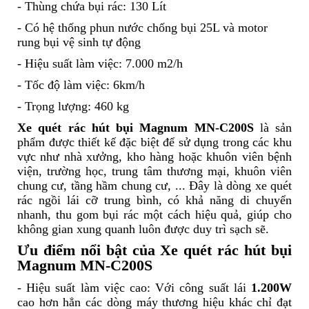
- Thùng chứa bụi rác: 130 Lít
- Có hệ thống phun nước chống bụi 25L và motor
rung bụi vệ sinh tự động
- Hiệu suất làm việc: 7.000 m2/h
- Tốc độ làm việc: 6km/h
- Trọng lượng: 460 kg
Xe quét rác hút bụi Magnum MN-C200S
là sản
phẩm được thiết kế đặc biệt để sử dụng trong các khu
vực như nhà xưởng, kho hàng hoặc khuôn viên bệnh
viện, trường học, trung tâm thương mại, khuôn viên
chung cư, tầng hầm chung cư, ... Đây là dòng xe quét
rác ngồi lái cỡ trung bình, có khả năng di chuyển
nhanh, thu gom bụi rác một cách hiệu quả, giúp cho
không gian xung quanh luôn được duy trì sạch sẽ.
Ưu điểm nổi bật của
Xe quét rác hút bụi
Magnum MN-C200S
- Hiệu suất làm việc cao: Với công suất lái
1.200W
cao hơn hẳn các dòng máy thương hiệu khác chỉ đạt