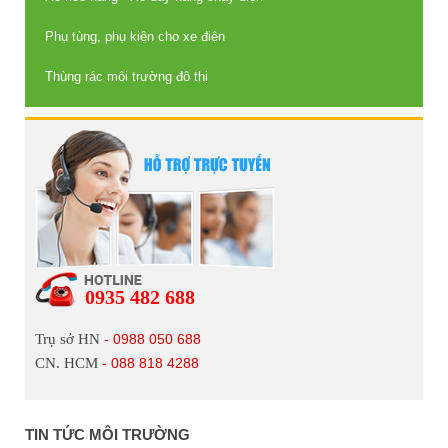
Phụ tùng, phụ kiện cho xe điện
Thùng rác môi trường đô thị
0935 482 688
Trụ sở HN
- 0988 050 688
CN. HCM
- 088 818 4288
TIN TỨC MÔI TRƯỜNG