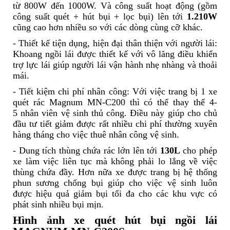
từ 800W đến 1000W. Và công suất hoạt động (gồm
công suất quét + hút bụi + lọc bụi) lên tới
1.210W
cũng cao hơn nhiều so với các dòng cùng cỡ khác.
- Thiết kế tiện dụng, hiện đại thân thiện với người lái:
Khoang ngồi lái được thiết kế với vô lăng điều khiển
trợ lực lái giúp người lái vận hành nhẹ nhàng và thoải
mái.
- Tiết kiệm chi phí nhân công: Với việc trang bị 1 xe
quét rác Magnum MN-C200 thì có thể thay thế 4-
5 nhân viên vệ sinh thủ công. Điều này giúp cho chủ
đầu tư tiết giảm được rất nhiều chi phí thường xuyên
hàng tháng cho việc thuê nhân công vệ sinh.
- Dung tích thùng chứa rác lớn lên tới
130L
cho phép
xe làm việc liên tục mà không phải lo lắng về việc
thùng chứa đầy. Hơn nữa xe được trang bị hệ thống
phun sương chống bụi giúp cho việc vệ sinh luôn
được hiệu quả giảm bụi tối đa cho các khu vực có
phát sinh nhiều bụi mịn.
Hình ảnh xe quét hút bụi ngồi lái