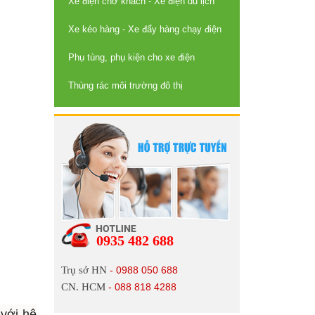
Xe điện chở khách - Xe điện du lịch
Xe kéo hàng - Xe đẩy hàng chạy điện
Phụ tùng, phụ kiện cho xe điện
Thùng rác môi trường đô thị
0935 482 688
Trụ sở HN
- 0988 050 688
CN. HCM
- 088 818 4288
 với hệ