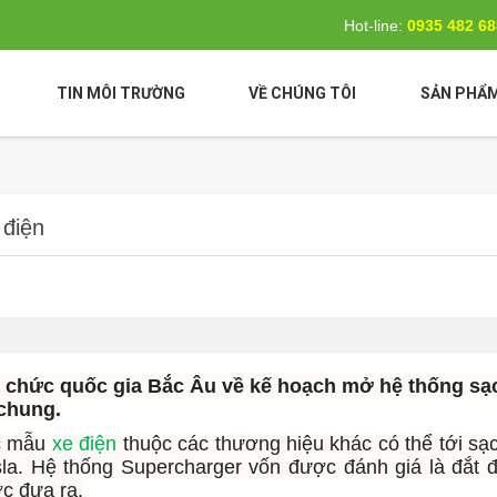
Hot-line:
0935 482 6
TIN MÔI TRƯỜNG
VỀ CHÚNG TÔI
SẢN PHẨ
 điện
i chức quốc gia Bắc Âu về kế hoạch mở hệ thống sạ
chung.
ác mẫu
xe điện
thuộc các thương hiệu khác có thể tới sạc
la. Hệ thống Supercharger vốn được đánh giá là đắt 
ợc đưa ra.