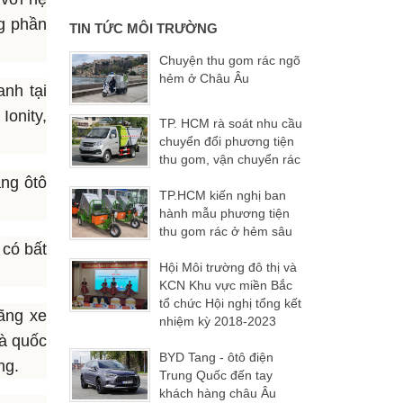
g phần
TIN TỨC MÔI TRƯỜNG
Chuyện thu gom rác ngõ
hẻm ở Châu Âu
anh tại
Ionity,
TP. HCM rà soát nhu cầu
chuyển đổi phương tiện
thu gom, vận chuyển rác
ãng ôtô
TP.HCM kiến nghị ban
hành mẫu phương tiện
thu gom rác ở hẻm sâu
 có bất
Hội Môi trường đô thị và
KCN Khu vực miền Bắc
tổ chức Hội nghị tổng kết
ãng xe
nhiệm kỳ 2018-2023
là quốc
BYD Tang - ôtô điện
ng.
Trung Quốc đến tay
khách hàng châu Âu