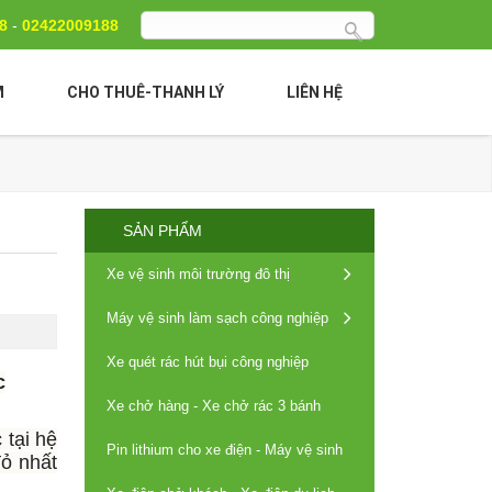
88
-
02422009188
M
CHO THUÊ-THANH LÝ
LIÊN HỆ
SẢN PHẨM
Xe vệ sinh môi trường đô thị
Máy vệ sinh làm sạch công nghiệp
Xe quét rác hút bụi công nghiệp
c
Xe chở hàng - Xe chở rác 3 bánh
 tại hệ
Pin lithium cho xe điện - Máy vệ sinh
đỏ nhất