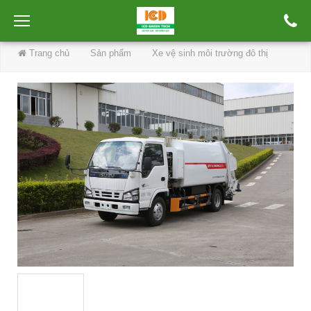
Trang chủ
Sản phẩm
Xe vệ sinh môi trường đô thị
Xe chở rác - Xe cuốn ép rác