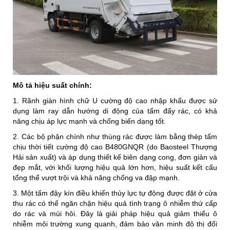
Mô tả hiệu suất chính:
1. Rãnh giàn hình chữ U cường độ cao nhập khẩu được sử
dụng làm ray dẫn hướng di động của tấm đẩy rác, có khả
năng chịu áp lực mạnh và chống biến dạng tốt.
2. Các bộ phận chính như thùng rác được làm bằng thép tấm
chịu thời tiết cường độ cao B480GNQR (do Baosteel Thượng
Hải sản xuất) và áp dụng thiết kế biên dạng cong, đơn giản và
đẹp mắt, với khối lượng hiệu quả lớn hơn, hiệu suất kết cấu
tổng thể vượt trội và khả năng chống va đập mạnh.
3. Một tấm đậy kín điều khiển thủy lực tự động được đặt ở cửa
thu rác có thể ngăn chặn hiệu quả tình trạng ô nhiễm thứ cấp
do rác và mùi hôi. Đây là giải pháp hiệu quả giảm thiểu ô
nhiễm môi trường xung quanh, đảm bảo văn minh đô thị đối