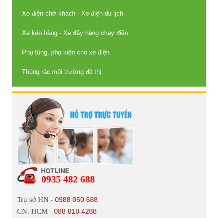
Xe điện chở khách - Xe điện du lịch
Xe kéo hàng - Xe đẩy hàng chạy điện
Phụ tùng, phụ kiện cho xe điện
Thùng rác môi trường đô thị
0935 482 688
Trụ sở HN
- 0988 050 688
CN. HCM
- 088 818 4288