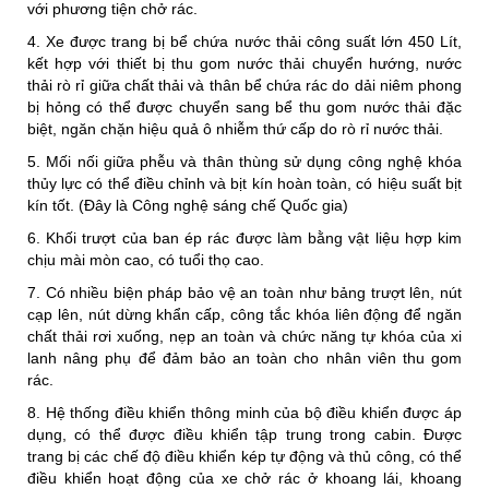
với phương tiện chở rác.
4. Xe được trang bị bể chứa nước thải công suất lớn 450 Lít,
kết hợp với thiết bị thu gom nước thải chuyển hướng, nước
thải rò rỉ giữa chất thải và thân bể chứa rác do dải niêm phong
bị hỏng có thể được chuyển sang bể thu gom nước thải đặc
biệt, ngăn chặn hiệu quả ô nhiễm thứ cấp do rò rỉ nước thải.
5. Mối nối giữa phễu và thân thùng sử dụng công nghệ khóa
thủy lực có thể điều chỉnh và bịt kín hoàn toàn, có hiệu suất bịt
kín tốt. (Đây là Công nghệ sáng chế Quốc gia)
6. Khối trượt của ban ép rác được làm bằng vật liệu hợp kim
chịu mài mòn cao, có tuổi thọ cao.
7. Có nhiều biện pháp bảo vệ an toàn như bảng trượt lên, nút
cạp lên, nút dừng khẩn cấp, công tắc khóa liên động để ngăn
chất thải rơi xuống, nẹp an toàn và chức năng tự khóa của xi
lanh nâng phụ để đảm bảo an toàn cho nhân viên thu gom
rác.
8. Hệ thống điều khiển thông minh của bộ điều khiển được áp
dụng, có thể được điều khiển tập trung trong cabin. Được
trang bị các chế độ điều khiển kép tự động và thủ công, có thể
điều khiển hoạt động của xe chở rác ở khoang lái, khoang