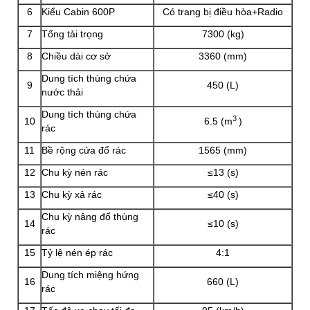
6
Kiểu Cabin 600P
Có trang bị điều hòa+Radio
7
Tổng tải trọng
7300 (kg)
8
Chiều dài cơ sở
3360 (mm)
Dung tích thùng chứa
9
450 (L)
nước thải
Dung tích thùng chứa
3
10
6.5 (m
)
rác
11
Bề rộng cửa đổ rác
1565 (mm)
12
Chu kỳ nén rác
≤13 (s)
13
Chu kỳ xả rác
≤40 (s)
Chu kỳ nâng đổ thùng
14
≤10 (s)
rác
15
Tỷ lệ nén ép rác
4:1
Dung tích miệng hứng
16
660 (L)
rác