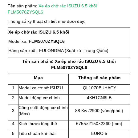
Tên sản phẩm:
Xe ép chở rác ISUZU 6.5 khối
FLM5070ZYSQL6
Thông số kỹ thuật chi tiết như dưới đây:
Xe ép chở rác ISUZU 6.5 khối
Model xe:
FLM5070ZYSQL6
Hãng sản xuất: FULONGMA (Xuất xứ: Trung Quốc)
Tên sản phẩm: Xe ép chở rác ISUZU 6.5 khối
FLM5070ZYSQL6
Mục
Thông số sản phẩm
1
Model xe cơ sở ISUZU
QL1070BUHACY
2
Model động cơ chính
4KH1CN6LB
Công suất động cơ chính
3
88 Kw /2900 (vòng/phút)
(Max)
4
Kích thước tổng thể
6755×2150×2360 (mm)
5
Tiêu chuẩn khí thải
EURO 5